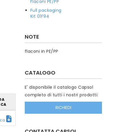
Flaconi PE/PP
Full packaging
Kit 01F94
NOTE
flaconi in PE/PP
CATALOGO
E' disponibile il catalogo Capsol
completo di tutti i nostri prodotti:
DA
ICA
RICHIEDI
ica
CONTATTA CAPSOL