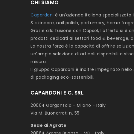
CHI SIAMO
Capardoni
è un'azienda italiana specializzat
& skincare, nail polish, perfumery, home fragr
Grazie alla fusione con Capsol, l'offerta si 
prodotti dedicati ai settori food & beverage, a
La nostra forza è la capacità di offrire soluzio
un'ampia selezione di articoli disponibili a sto
misura.
Il gruppo Capardoni è inoltre impegnato nello
di packaging eco-sostenibili.
CAPARDONI E C. SRL
20064 Gorgonzola - Milano - Italy
Via M. Buonarroti n. 55
Sede di Agrate
20864 Agrate Brianza - MB - Italy