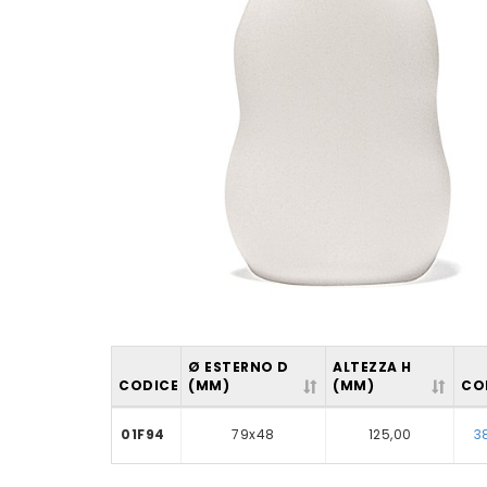
Ø ESTERNO D
ALTEZZA H
CODICE
(MM)
(MM)
CO
01F94
79x48
125,00
3