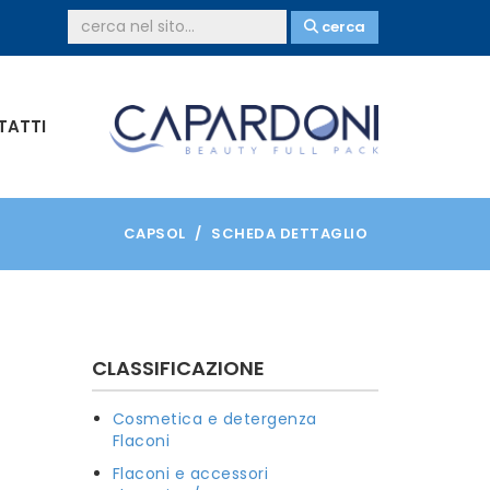
cerca
TATTI
CAPSOL
SCHEDA DETTAGLIO
CLASSIFICAZIONE
Cosmetica e detergenza
Flaconi
Flaconi e accessori