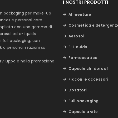
I NOSTRI PRODOTTI
a in packaging per make-up
Alimentare
ances e personal care.
Cosmetica e detergenz
è ampliata con una gamma di
erosol ed e-liquids.
Aerosol
ni full packaging, con
E-Liquids
ck o personalizzazioni su
Farmaceutica
 sviluppo e nella promozione
Capsule childproof
Flaconi e accessori
Dosatori
Full packaging
Capsule a vite