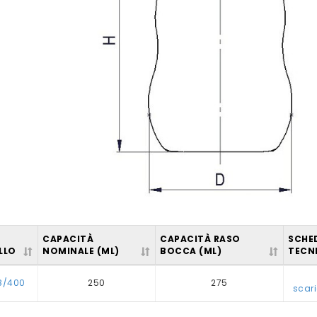
CAPACITÀ
CAPACITÀ RASO
SCHE
LLO
NOMINALE (ML)
BOCCA (ML)
TECN
8/400
250
275
scar