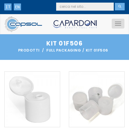
IT
EN
KIT 01F506
PRODOTTI
FULL PACKAGING
KIT 01F506