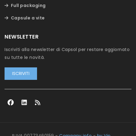
Full packaging
Capsule a vite
NEWSLETTER
Iscriviti alla newsletter di Capsol per restare aggiornato
su tutte le novità.
ISCRIVITI
P.IVA 00773460159 -
Company info
-
by Vip